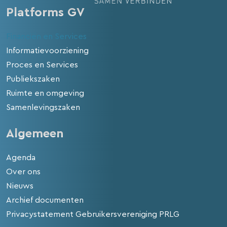
Platforms GV
Financiën en Services
Informatievoorziening
Proces en Services
Publiekszaken
Ruimte en omgeving
Samenlevingszaken
Algemeen
Agenda
Over ons
Nieuws
Archief documenten
Privacystatement Gebruikersvereniging PRLG