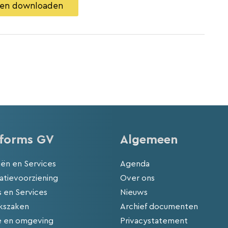
agen downloaden
tforms GV
Algemeen
iën en Services
Agenda
atievoorziening
Over ons
 en Services
Nieuws
kszaken
Archief documenten
e en omgeving
Privacystatement