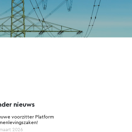
nder nieuws
euwe voorzitter Platform
menlevingszaken!
 maart 2026