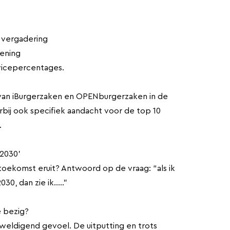
 vergadering
lening
rvicepercentages.
 van iBurgerzaken en OPENburgerzaken in de
ij ook specifiek aandacht voor de top 10
.
 2030'
toekomst eruit? Antwoord op de vraag: “als ik
30, dan zie ik…..”
 bezig?
eldigend gevoel. De uitputting en trots