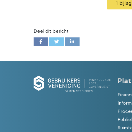
1 bijl
Deel dit bericht
Pla
Financ
Inform
Proces
Publie
Ruimt