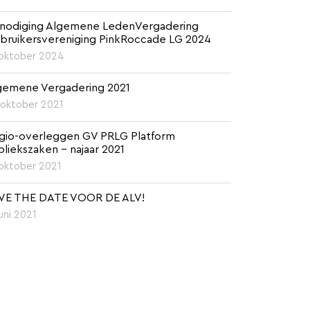
tnodiging Algemene LedenVergadering
bruikersvereniging PinkRoccade LG 2024
 oktober 2024
gemene Vergadering 2021
 oktober 2021
gio-overleggen GV PRLG Platform
bliekszaken - najaar 2021
 oktober 2021
VE THE DATE VOOR DE ALV!
juni 2021