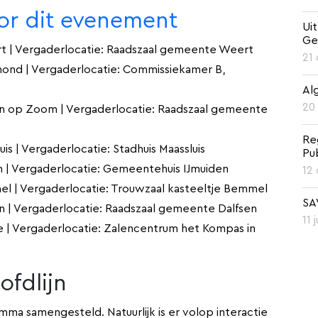
r dit evenement
Ui
Ge
t | Vergaderlocatie: Raadszaal gemeente Weert
21
ond | Vergaderlocatie: Commissiekamer B,
Al
20
en op Zoom | Vergaderlocatie: Raadszaal gemeente
Re
s | Vergaderlocatie: Stadhuis Maassluis
Pu
 | Vergaderlocatie: Gemeentehuis IJmuiden
12
l | Vergaderlocatie: Trouwzaal kasteeltje Bemmel
SA
n | Vergaderlocatie: Raadszaal gemeente Dalfsen
11 
 | Vergaderlocatie: Zalencentrum het Kompas in
fdlijn
ma samengesteld. Natuurlijk is er volop interactie