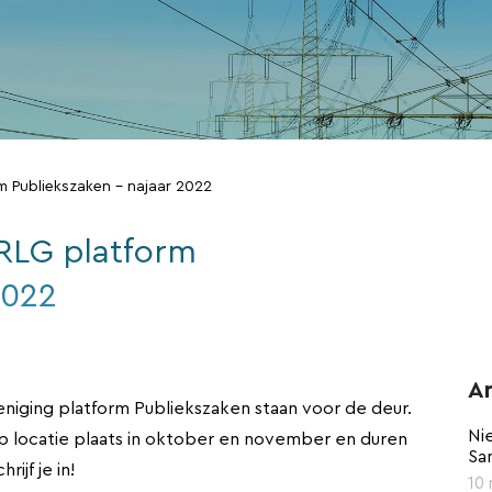
 Publiekszaken - najaar 2022
RLG platform
2022
A
niging platform Publiekszaken staan voor de deur.
Ni
op locatie plaats in oktober en november en duren
Sa
ijf je in!
10